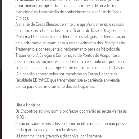
Acupuntura - Plano 24 Meses
oportunidade de aprendizado clínico por meio de uma forma
Manhã
tradicional de transmissão de conhecimentos, a análise de Casos
Clínicos.
A análise de Casos Clínicos permite um aprofundamento e revisão
R$ 1000,00
Saiba mais
em conceitos relacionados com as Teorias de Base e Diagnóstico da
Medicina Chinesa, incluindo diferentes estratégias de Diferenciação
de Síndromes que levam para o estabelecimento dos Princípios de
Tratamento e consequente direcionamento para os Métodos de
Tratamento. A Seleção e Combinação de Pontos de Acupuntura,
assim como as opções relacionados com o estímulo dos pontos em
si, é detalhada para a compreensão do raciocínio clínico. Os Casos
Clínicos são apresentados por membros do Corpo Docente da
Faculdade EBRAMEC
Cursos
Notícias
Faculdade EBRAMEC que transmitem sua experiência e vivência
clínica para o aprimoramento dos participantes.
Dias e Horários
Os Encontros ao vivo com o professor ocorrerão as sextas-feiras às
19:00 .
Serão gravados e postados posteriormente caso o aluno não possa
participar no ao vivo com o Professor.
O Encontro ficará gravado e disponível por 1 semana.