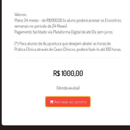
Valores:
Plano 24 meses - de R$1000,00 (o aluno poderá acessar os Encontros
WhatsApp:
semanais no período de 24 Meses)
(11) 97162-3456
Pagamento facilitado via Plataforma Digital de até 12x sem juros.
(*) Para alunos de Acupuntura que desejam abater as horas de
E-mail:
Prática Clínica através de Casos Clínicos, poderá fazê-lo até 100 horas.
ead@ebramec.edu.br
Endereço:
R$ 1000,00
Rua Visconde de Parnaíba, 2737
Bresser Moóca-São Paulo - SP
(Venda avulsa)
Adicionar ao carrinho