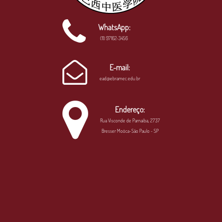
WhatsApp:
(11) 97162-3456
E-mail:
ead@ebramec.edu.br
Endereço:
Rua Visconde de Parnaíba, 2737
Bresser Moóca-São Paulo - SP