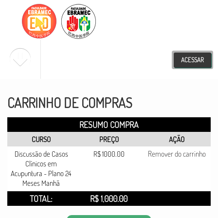
ACESSAR
Novidades
CARRINHO DE COMPRAS
Meus Cursos
RESUMO COMPRA
Nossos Cursos
CURSO
PREÇO
AÇÃO
Discussão de Casos
R$ 1000.00
Remover do carrinho
Clínicos em
Acupuntura - Plano 24
Meses Manhã
TOTAL:
R$ 1,000.00