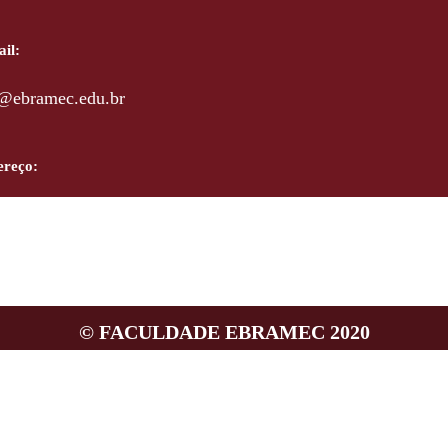
il:
@ebramec.edu.br
ereço:
 Visconde de Parnaíba, 2737
sser Moóca-São Paulo - SP
© FACULDADE EBRAMEC 2020