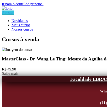
Ir para o conteúdo principal
Acessar
Novidades
Meus cursos
Nossos cursos
Cursos à venda
MasterClass - Dr. Wang Le Ting: Mestre da Agulha de
R$ 49,90
Saiba mais
Faculdade EBR
Wha
(11