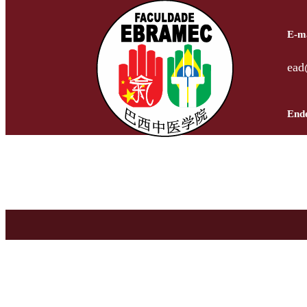
E-ma
ead
End
Rua
Bre