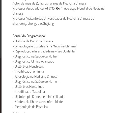
Reprodução e Infertilidade
Autor de mais de 25 livros na área da Medicina Chinesa
Professor Associado da WFCMS �?? Federação Mundial de Medicina
Chinesa
R$ 75,00
Saiba mais
Professor Visitante das Universidades de Medicina Chinesa de
Shandong, Chengdu e Zhejiang
Conteúdo Programático
:
- História da Medicina Chinesa
- Ginecologia e Obstetrícia na Medicina Chinesa
- Reprodução e Infertilidade na visão Ocidental
- Diagnóstico na Saúde da Mulher
- Diagnóstico Clínico Avançado
Faculdade EBRAMEC
Cursos
Notícias
- Distúrbios Menstruais
- Infertilidade Feminina
- Andrologia na Medicina Chinesa
- Diagnóstico na Saúde do Homem
- Distúrbios Masculinos
- Infertilidade Masculina
- Dietoterapia Chinesa em Infertilidade
- Fitoterapia Chinesa em Infertilidade
- Metodologia da Pesquisa