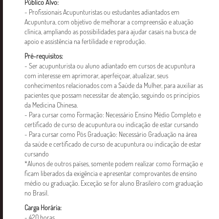
Público Alvo:
- Profissionais Acupunturistas ou estudantes adiantados em
Acupuntura, com objetivo de melhorar a compreensão e atuação
clínica, ampliando as possibilidades para ajudar casais na busca de
WhatsApp:
apoio e assistência na fertilidade e reprodução.
(11) 97162-3456
Pré-requisitos:
- Ser acupunturista ou aluno adiantado em cursos de acupuntura
E-mail:
com interesse em aprimorar, aperfeiçoar, atualizar, seus
conhecimentos relacionados com a Saúde da Mulher, para auxiliar as
ead@ebramec.edu.br
pacientes que possam necessitar de atenção, seguindo os princípios
da Medicina Chinesa.
- Para cursar como Formação: Necessário Ensino Médio Completo e
Endereço:
certificado de curso de acupuntura ou indicação de estar cursando
Rua Visconde de Parnaíba, 2737
- Para cursar como Pós Graduação: Necessário Graduação na área
Bresser Moóca-São Paulo - SP
da saúde e certificado de curso de acupuntura ou indicação de estar
cursando
*Alunos de outros países, somente podem realizar como Formação e
ficam liberados da exigência e apresentar comprovantes de ensino
médio ou graduação. Exceção se for aluno Brasileiro com graduação
no Brasil.
Carga Horária:
- 420 horas