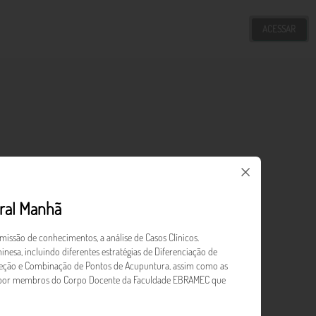
ACESSAR
tral Manhã
issão de conhecimentos, a análise de Casos Clínicos.
esa, incluindo diferentes estratégias de Diferenciação de
leção e Combinação de Pontos de Acupuntura, assim como as
ados por membros do Corpo Docente da Faculdade EBRAMEC que