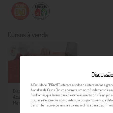
Cursos à venda
Discussão
A Faculdade EBRAMEC oferece a todos os interessados a grand
A análise de Casos Clínicos permite um aprofundamento e revi
Discussão de Casos Clínicos em
Síndromes que levam para o estabelecimento dos Princípios
Acupuntura - Plano Semestral
opções relacionados com o estímulo dos pontos em si, é det
Manhã
transmitem sua experiência e vivência clínica para o aprimor