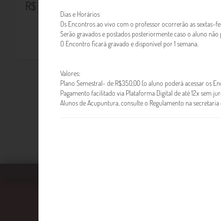
R$ 350,00
Saiba mais
Dias e Horários
Os Encontros ao vivo com o professor ocorrerão as sextas-fei
Serão gravados e postados posteriormente caso o aluno não p
O Encontro ficará gravado e disponível por 1 semana.
Valores:
Plano Semestral- de R$350,00 (o aluno poderá acessar os E
Pagamento facilitado via Plataforma Digital de até 12x sem jur
Alunos de Acupuntura, consulte o Regulamento na secretaria 
Faculdade EBRAMEC