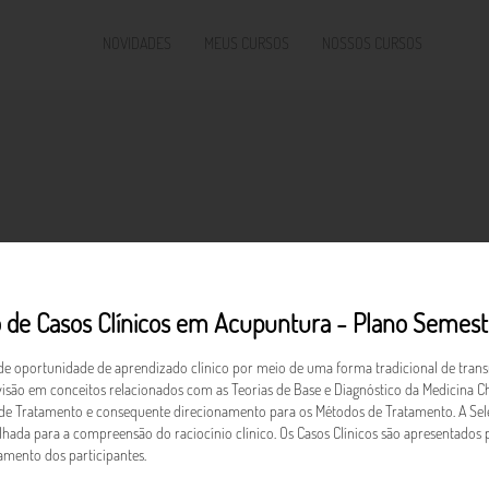
NOVIDADES
MEUS CURSOS
NOSSOS CURSOS
 de Casos Clínicos em Acupuntura - Plano Semes
e oportunidade de aprendizado clínico por meio de uma forma tradicional de transm
são em conceitos relacionados com as Teorias de Base e Diagnóstico da Medicina Chin
 de Tratamento e consequente direcionamento para os Métodos de Tratamento. A Se
alhada para a compreensão do raciocínio clínico. Os Casos Clínicos são apresent
amento dos participantes.