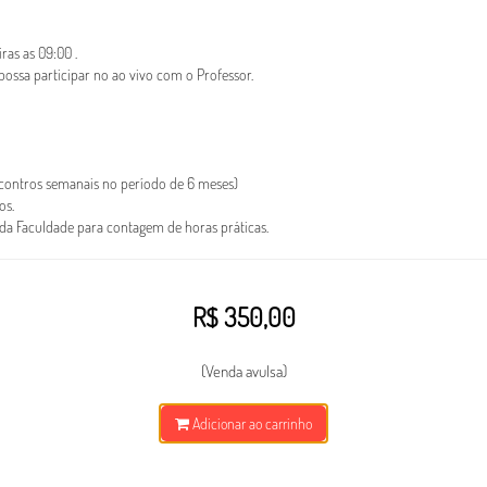
ras as 09:00 .
ossa participar no ao vivo com o Professor.
ncontros semanais no período de 6 meses)
os.
da Faculdade para contagem de horas práticas.
R$ 350,00
(Venda avulsa)
Cursos
Notícias
WhatsApp:
Adicionar ao carrinho
(11) 97162-3456