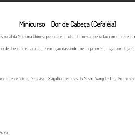
NOVIDADES
MEUS CURSOS
NOSSOS CURSOS
Minicurso - Dor de Cabeça (Cefaléia)
fissional da Medicina Chinesa poderá se aprofundar nessa queixa tão comum e recorre
 de doença e é claro a diferenciação das síndromes, seja por Etiologia, por Diagnó
 diferente óticas, técnicas de 3 agulhas, técnicas do Mestre Wang Le Ting, Protocol
aleia