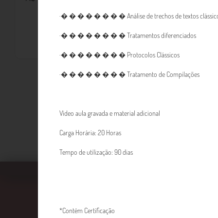
·� � � � � � � � Análise de trechos de textos clássic
·� � � � � � � � Tratamentos diferenciados
·� � � � � � � � Protocolos Clássicos
·� � � � � � � � Tratamento de Compilações
Vídeo aula gravada e material adicional
Carga Horária: 20 Horas
Tempo de utilização: 90 dias
Faculdade EBRAMEC
*Contém Certificação