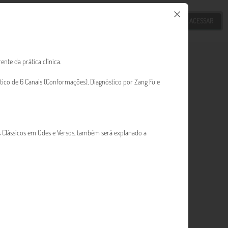
ACESSAR
nte da prática clínica.
stico de 6 Canais (Conformações), Diagnóstico por Zang Fu e
os Clássicos em Odes e Versos, também será explanado a