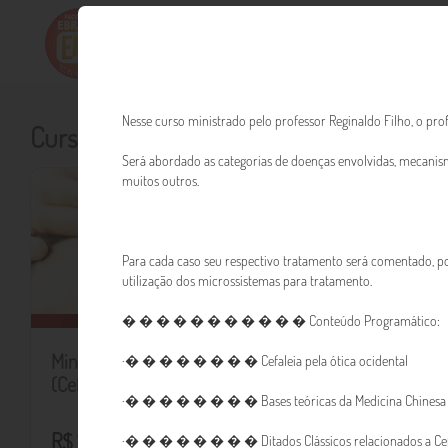
Nesse curso ministrado pelo professor Reginaldo Filho, o pro
Cursos à venda
Será abordado as categorias de doenças envolvidas, mecanismo
muitos outros.
Para cada caso seu respectivo tratamento será comentado, por
utilização dos microssistemas para tratamento.
� � � � � � � � � � � Conteúdo Programático:
Minicurso - Dor de Cabeça
·� � � � � � � � Cefaleia pela ótica ocidental
(Cefaléia)
·� � � � � � � � Bases teóricas da Medicina Chinesa
R$ 120,00
·� � � � � � � � Ditados Clássicos relacionados a Cef
Saiba mais