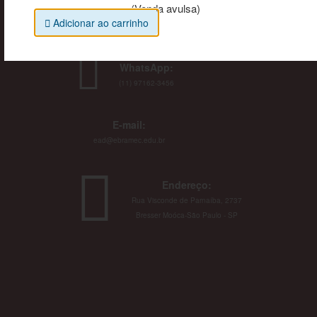
(Venda avulsa)
Adicionar ao carrinho
WhatsApp:
(11) 97162-3456
E-mail:
ead@ebramec.edu.br
Endereço:
Rua Visconde de Parnaíba, 2737
Bresser Moóca-São Paulo - SP