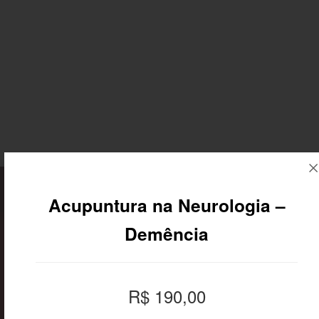
Faculdade
Cursos
Notícias
EBRAMEC
Acupuntura na Neurologia –
Demência
R$ 190,00