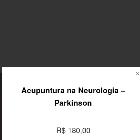
Faculdade
Cursos
Notícias
EBRAMEC
Acupuntura na Neurologia –
Parkinson
R$ 180,00