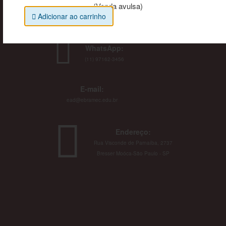
(Venda avulsa)
Adicionar ao carrinho
WhatsApp:
(11) 97162-3456
E-mail:
ead@ebramec.edu.br
Endereço:
Rua Visconde de Parnaíba, 2737
Bresser Moóca-São Paulo - SP