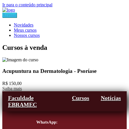
Ir para o conteúdo principal
Acessar
Novidades
Meus cursos
Nossos cursos
Cursos à venda
Acupuntura na Dermatologia - Psoríase
R$ 150,00
Saiba mais
Faculdade
Cursos
Notícias
EBRAMEC
WhatsApp: