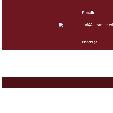
E-mail:
ead@ebramec.ed
Endereço:
Rua Visconde de
Bresser Moóca-S