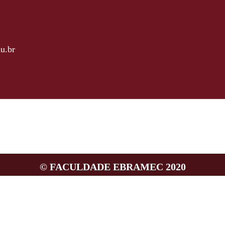
u.br
 Parnaíba, 2737
ão Paulo - SP
© FACULDADE EBRAMEC 2020