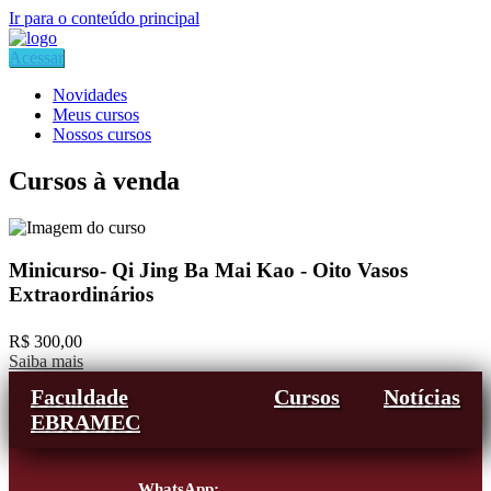
Ir para o conteúdo principal
Acessar
Novidades
Meus cursos
Nossos cursos
Cursos à venda
Minicurso- Qi Jing Ba Mai Kao - Oito Vasos
Extraordinários
R$ 300,00
Saiba mais
Faculdade
Cursos
Notícias
EBRAMEC
WhatsApp: