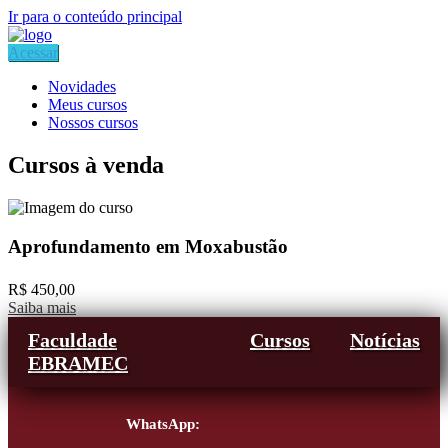
Ir para o conteúdo principal
Acessar
Novidades
Meus cursos
Nossos cursos
Cursos à venda
Aprofundamento em Moxabustão
R$ 450,00
Saiba mais
Faculdade
Cursos
Notícias
EBRAMEC
WhatsApp: