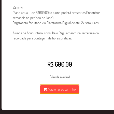
Valores:
Plano anual - de R$600,00 (o aluno poderá acessar os Encontros
semanais no período de 1 ano)
WhatsApp:
Pagamento facilitado via Plataforma Digital de até 12x sem juros.
(11) 97162-3456
Alunos de Acupuntura, consulte o Regulamento na secretaria da
Faculdade para contagem de horas práticas.
E-mail:
ead@ebramec.edu.br
Endereço:
R$ 600,00
Rua Visconde de Parnaíba, 2737
Bresser Moóca-São Paulo - SP
(Venda avulsa)
Adicionar ao carrinho