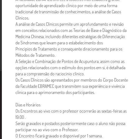
Acupuntura - Plano Anual
oportunidade de aprendizado clínico por meio de uma forma
Noite
tradicional de transmissão de conhecimentos, a análise de Casos
Clínicos.
A análise de Casos Clínicos permite um aprofundamento e revisão
R$ 600,00
Saiba mais
em conceitos relacionados com as Teorias de Base e Diagnóstico da
Medicina Chinesa, incluindo diferentes estratégias de Diferenciação
de Síndromes que levam para o estabelecimento dos
Princípios de Tratamento e consequente direcionamento para os
Métodos de Tratamento.
A Seleção e Combinação de Pontos de Acupuntura, assim como as
opções relacionados com o estímulo dos pontos em si, é detalhada
para a compreensão do raciocínio clínico.
Faculdade EBRAMEC
Cursos
Notícias
Os Casos Clínicos são apresentados por membros do Corpo Docente
da Faculdade EBRAMEC que transmitem sua experiência e vivência
clínica para o aprimoramento dos participantes.
Dias e Horários
Os Encontros ao vivo com o professor ocorrerão as sextas-feiras as
19:00 .
Serão gravados e postados posteriormente caso o aluno não possa
participar no ao vivo com o Professor.
O Encontro ficará gravado e disponível por 1 semana.