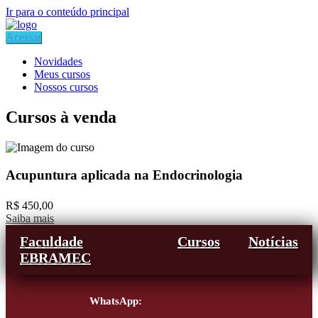
Ir para o conteúdo principal
Acessar
Novidades
Meus cursos
Nossos cursos
Cursos à venda
Acupuntura aplicada na Endocrinologia
R$ 450,00
Saiba mais
Faculdade
Cursos
Notícias
EBRAMEC
WhatsApp: