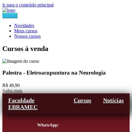
Ir para o conteúdo principal
Acessar
Novidades
Meus cursos
Nossos cursos
Cursos à venda
Palestra - Eletroacupuntura na Neurologia
R$ 49,90
Saiba mais
Faculdade
Cursos
Notícias
EBRAMEC
WhatsApp: