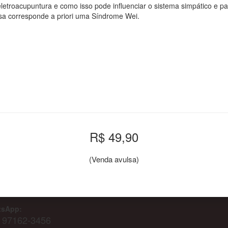
eletroacupuntura e como isso pode influenciar o sistema simpático e
esa corresponde a priori uma Síndrome Wei.
R$ 49,90
(Venda avulsa)
AMEC
Cursos
Notícias
tsApp:
) 97162-3456