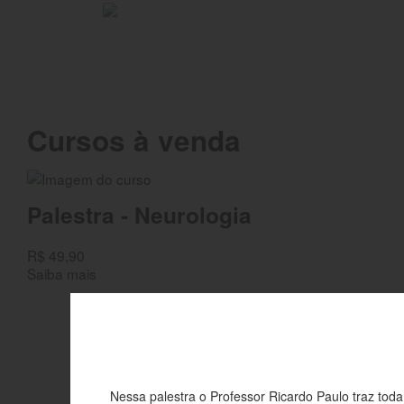
Ir para o conteúdo principal
Cursos à venda
Palestra - Neurologia
R$ 49,90
Saiba mais
Nessa palestra o Professor Ricardo Paulo traz to