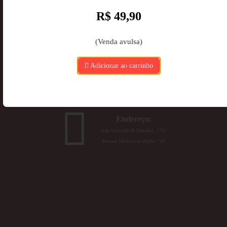
R$ 49,90
WhatsApp:
(Venda avulsa)
(11) 97162-3456
Adicionar ao carrinho
E-mail:
ead@ebramec.edu.br
Endereço:
Rua Visconde de Parnaíba, 2737
Bresser Moóca-São Paulo - SP