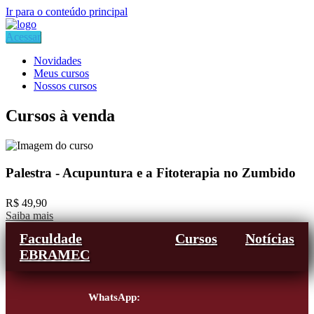
Ir para o conteúdo principal
Acessar
Novidades
Meus cursos
Nossos cursos
Cursos à venda
Palestra - Acupuntura e a Fitoterapia no Zumbido
R$ 49,90
Saiba mais
Faculdade
Cursos
Notícias
EBRAMEC
WhatsApp: