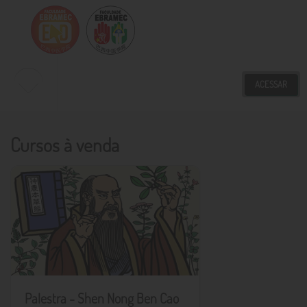
ACESSAR
Novidades
Cursos à venda
Meus Cursos
Nossos Cursos
Palestra - Shen Nong Ben Cao