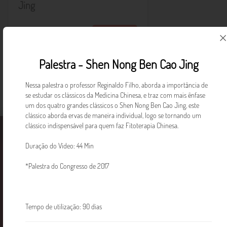
Jing
R$ 29,94
Saiba mais
Palestra - Shen Nong Ben Cao Jing
Nessa palestra o professor Reginaldo Filho, aborda a importância de
se estudar os clássicos da Medicina Chinesa, e traz com mais ênfase
um dos quatro grandes clássicos o Shen Nong Ben Cao Jing, este
clássico aborda ervas de maneira individual, logo se tornando um
clássico indispensável para quem faz Fitoterapia Chinesa.
Faculdade EBRAMEC
Cursos
Notícias
Duração do Vídeo: 44 Min
*Palestra do Congresso de 2017
Tempo de utilização: 90 dias