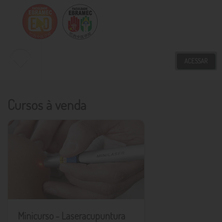
ACESSAR
Novidades
Cursos à venda
Meus Cursos
Nossos Cursos
Minicurso - Laseracupuntura