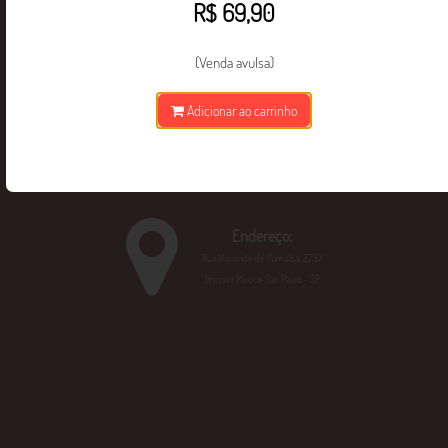
R$ 69,90
(Venda avulsa)
WhatsApp:
(11) 97162-3456
Adicionar ao carrinho
E-mail:
ead@ebramec.edu.br
Endereço:
Rua Visconde de Parnaíba, 2737
Bresser Moóca-São Paulo - SP