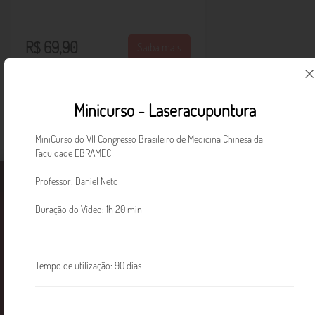
R$ 69,90
Saiba mais
Minicurso - Laseracupuntura
MiniCurso do VII Congresso Brasileiro de Medicina Chinesa da
Faculdade EBRAMEC
Faculdade EBRAMEC
Cursos
Notícias
Professor: Daniel Neto
Duração do Vídeo: 1h 20 min
Tempo de utilização: 90 dias