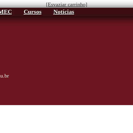
[Esvaziar carrinho]
AMEC
Cursos
Notícias
u.br
 Parnaíba, 2737
ão Paulo - SP