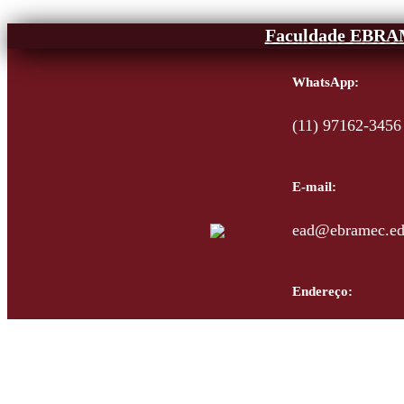
Faculdade EBR
WhatsApp:
(11) 97162-3456
E-mail:
ead@ebramec.ed
Endereço:
Rua Visconde de
Bresser Moóca-S